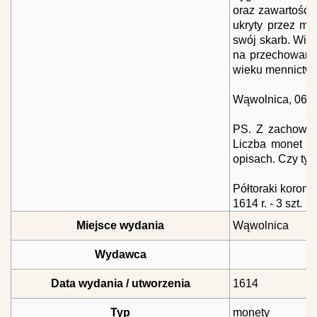
oraz zawartość 
ukryty przez mi
swój skarb. Wiem
na przechowanie
wieku mennictwa
Wąwolnica, 06.1
PS. Z zachowany
Liczba monet ka
opisach. Czy tyl
Półtoraki koronn
1614 r. - 3 szt.
Miejsce wydania
Wąwolnica
Wydawca
Data wydania / utworzenia
1614
Typ
monety