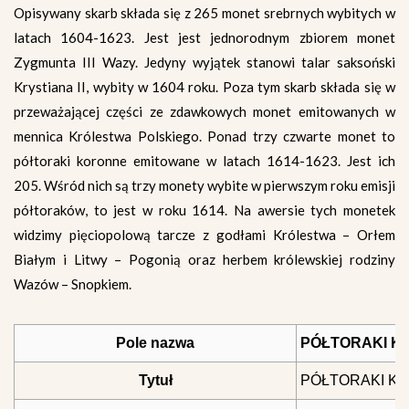
Opisywany skarb składa się z 265 monet srebrnych wybitych w
latach 1604-1623. Jest jest jednorodnym zbiorem monet
Zygmunta III Wazy. Jedyny wyjątek stanowi talar saksoński
Krystiana II, wybity w 1604 roku. Poza tym skarb składa się w
przeważającej części ze zdawkowych monet emitowanych w
mennica Królestwa Polskiego. Ponad trzy czwarte monet to
półtoraki koronne emitowane w latach 1614-1623. Jest ich
205. Wśród nich są trzy monety wybite w pierwszym roku emisji
półtoraków, to jest w roku 1614. Na awersie tych monetek
widzimy pięciopolową tarcze z godłami Królestwa – Orłem
Białym i Litwy – Pogonią oraz herbem królewskiej rodziny
Wazów – Snopkiem.
Pole nazwa
PÓŁTORAKI KO
Tytuł
PÓŁTORAKI KO