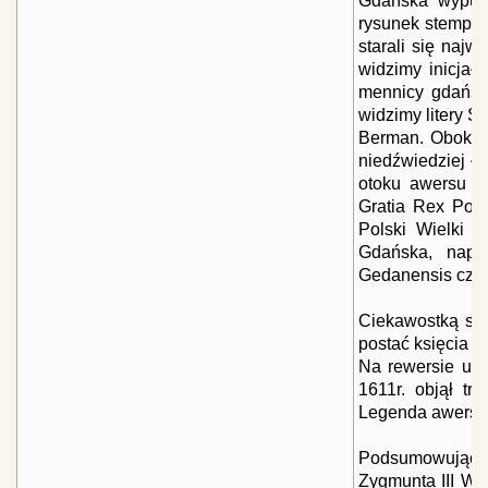
Gdańska wypusz
rysunek stempli 
starali się naj
widzimy inicjał
mennicy gdańsk
widzimy litery S
Berman. Obok na
niedźwiedziej ł
otoku awersu c
Gratia Rex Polo
Polski Wielki K
Gdańska, napi
Gedanensis czyl
Ciekawostką ska
postać księcia e
Na rewersie umi
1611r. objął tr
Legenda awersu b
Podsumowując o
Zygmunta III Waz