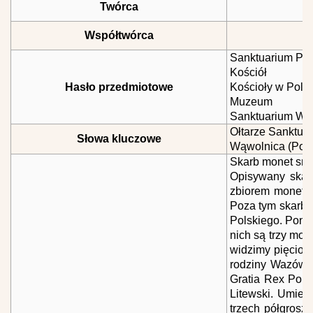
Twórca
Współtwórca
Sanktuarium Po
Kościół
Hasło przedmiotowe
Kościoły w Pols
Muzeum
Sanktuarium Wą
Ołtarze Sanktua
Słowa kluczowe
Wąwolnica (Pols
Skarb monet sreb
Opisywany skarb
zbiorem monet Zy
Poza tym skarb 
Polskiego. Ponad
nich są trzy mon
widzimy pięciop
rodziny Wazów 
Gratia Rex Polo
Litewski. Umies
trzech półgrosz