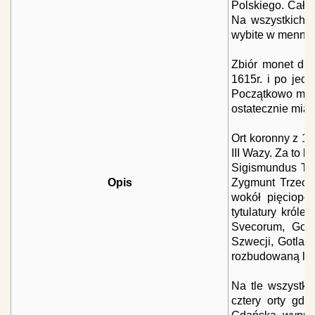
Polskiego. Cało
Na wszystkich 
wybite w mennica
Zbiór monet dro
1615r. i po jed
Początkowo miały
ostatecznie miał
Ort koronny z 16
III Wazy. Za to
Sigismundus Ter
Opis
Zygmunt Trzeci 
wokół pięciopo
tytulatury król
Svecorum, Gotho
Szwecji, Gotland
rozbudowaną lege
Na tle wszystk
cztery orty gd