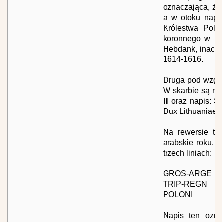
oznaczająca, że 
a w otoku nap
Królestwa Pols
koronnego w la
Hebdank, inacze
1614-1616.
Druga pod wzglę
W skarbie są re
III oraz napis:
Dux Lithuaniae, 
Na rewersie tr
arabskie roku. N
trzech liniach:
GROS-ARGE
TRIP-REGN
POLONI
Napis ten ozna