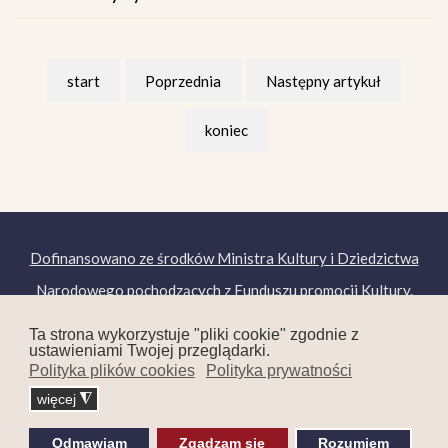
start
Poprzednia
Następny artykuł
koniec
Dofinansowano ze środków Ministra Kultury i Dziedzictwa
Narodowego pochodzących z Funduszu promocji Kultury.
Copyright © 2019. Wszelkie prawa zastrzeżone.
Ta strona wykorzystuje "pliki cookie" zgodnie z
ustawieniami Twojej przeglądarki.
Polityka plików cookies
Polityka prywatności
więcej
◮
Odmawiam
Zgadzam się
Rozumiem