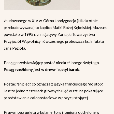
zbudowanego w XIV w. Górna kondygnacja (kilkakrotnie
przebudowywana) to kaplica Matki Bożej Kębelskiej.
Muzeum
powstało w 1995 r. z inicjatywy Zarządu Towarzystwa
Przyjaciół Wąwolnicy i ówczesnego proboszcza ks. infułata
Jana Pęzioła.
Posąg przedstawiający postać nieokreślonego świętego.
Posąg rzeźbiony jest w drewnie, styl barok
.
Postać "en pied", co oznacza z języka francuskiego "do stóp".
Jest to jedno z czterech głównych ujęć w sztuce pokazujące
przedstawienie całopostaciowe w pozycji stojącej.
Prawa noga ugięta w kolanie, tors i ramiona odchylone w