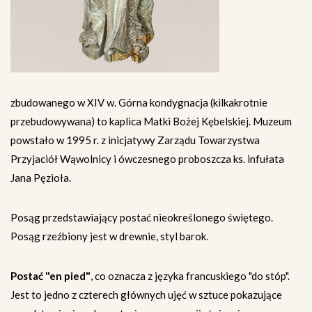
zbudowanego w XIV w. Górna kondygnacja (kilkakrotnie
przebudowywana) to kaplica Matki Bożej Kębelskiej. Muzeum
powstało w 1995 r. z inicjatywy Zarządu Towarzystwa
Przyjaciół Wąwolnicy i ówczesnego proboszcza ks. infułata
Jana Pęzioła.
Posąg przedstawiający postać nieokreślonego świętego.
Posąg rzeźbiony jest w drewnie, styl barok.
Postać "en pied"
, co oznacza z języka francuskiego "do stóp".
Jest to jedno z czterech głównych ujęć w sztuce pokazujące