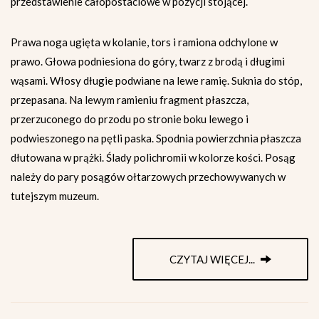
przedstawienie całopostaciowe w pozycji stojącej.
Prawa noga ugięta w kolanie, tors i ramiona odchylone w
prawo. Głowa podniesiona do góry, twarz z brodą i długimi
wąsami. Włosy długie podwiane na lewe ramię. Suknia do stóp,
przepasana. Na lewym ramieniu fragment płaszcza,
przerzuconego do przodu po stronie boku lewego i
podwieszonego na pętli paska. Spodnia powierzchnia płaszcza
dłutowana w prążki. Ślady polichromii w kolorze kości. Posąg
należy do pary posągów ołtarzowych przechowywanych w
tutejszym muzeum.
CZYTAJ WIĘCEJ...