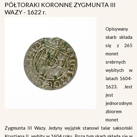
PÓŁTORAKI KORONNE ZYGMUNTA III
WAZY - 1622 r.
Opisywany
skarb składa
się z 265
monet
srebrnych
wybitych w
latach 1604-
1623. Jest
jest
jednorodnym
zbiorem
monet
Zygmunta III Wazy. Jedyny wyjątek stanowi talar saksoński
Krystiana II, wybity w 1604 roku. Poza tym skarb składa się w